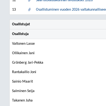
12
Saaristolautakunnan avustukset 2026
13
Osallistuminen vuoden 2026 valtakunnallisee
Osallistujat
Osallistuja
Valtonen Lasse
Ollikainen Jani
Grönberg Jari-Pekka
Rantakallio Joni
Sainio Maarit
Salminen Seija
Takanen Juha