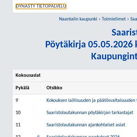
SIIRRY S
DYNASTY TIETOPALVELU
Naantalin kaupunki
Toimielimet
Saa
Saari
Pöytäkirja 05.05.2026 k
Kaupungint
Kokousasiat
Pykälä
Otsikko
9
Kokouksen laillisuuden ja päätösvaltaisuuden
10
Saaristolautakunnan pöytäkirjan tarkastajat
11
Saaristolautakunnan ajankohtaiset asiat