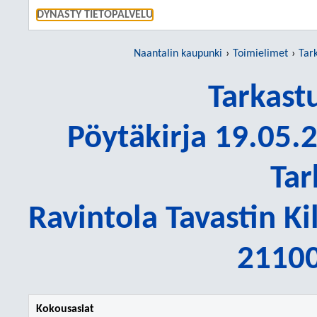
SIIRRY S
DYNASTY TIETOPALVELU
Naantalin kaupunki
Toimielimet
Tar
Tarkast
Pöytäkirja 19.05.2
Tar
Ravintola Tavastin K
21100
Kokousasiat