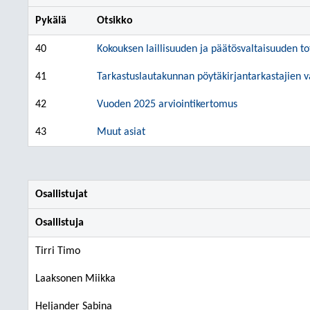
Pykälä
Otsikko
40
Kokouksen laillisuuden ja päätösvaltaisuuden 
41
Tarkastuslautakunnan pöytäkirjantarkastajien v
42
Vuoden 2025 arviointikertomus
43
Muut asiat
Osallistujat
Osallistuja
Tirri Timo
Laaksonen Miikka
Heljander Sabina